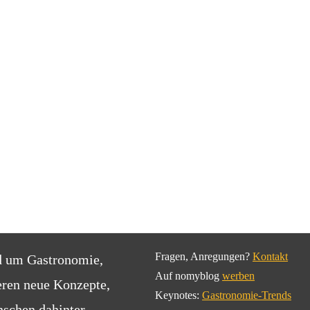
Fragen, Anregungen?
Kontakt
d um Gastronomie,
Auf nomyblog
werben
eren neue Konzepte,
Keynotes:
Gastronomie-Trends
schen dahinter.