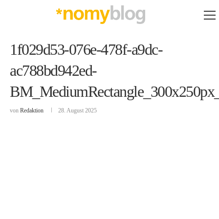
1f029d53-076e-478f-a9dc-
ac788bd942ed-
BM_MediumRectangle_300x250px
von
Redaktion
28. August 2025