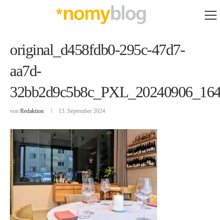
original_d458fdb0-295c-47d7-
aa7d-
32bb2d9c5b8c_PXL_20240906_164
von
Redaktion
13. September 2024