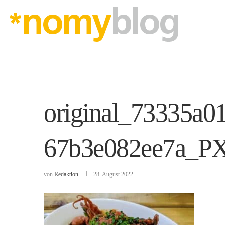
original_73335a0
67b3e082ee7a_P
von
Redaktion
28. August 2022