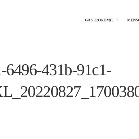
GASTRONOMIE
MENS
1-6496-431b-91c1-
XL_20220827_170038