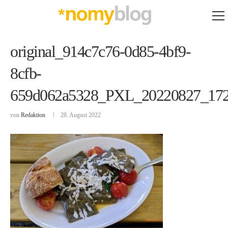
original_914c7c76-0d85-4bf9-
8cfb-
659d062a5328_PXL_20220827_17
von
Redaktion
28. August 2022