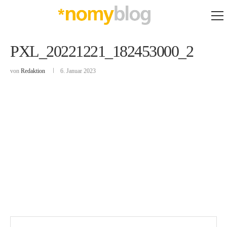
PXL_20221221_182453000_2
von
Redaktion
6. Januar 2023