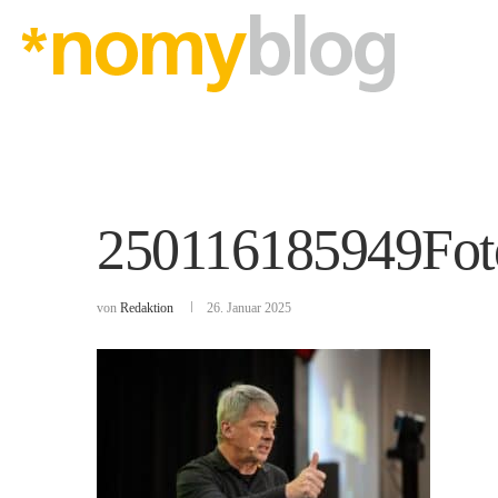
250116185949Fot
von
Redaktion
26. Januar 2025