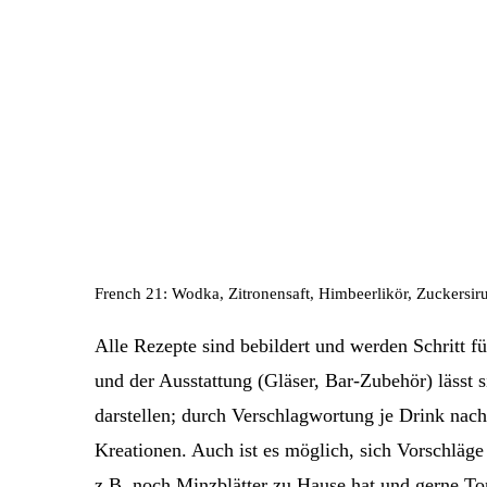
French 21: Wodka, Zitronensaft, Himbeerlikör, Zuckersir
Alle Rezepte sind bebildert und werden Schritt f
und der Ausstattung (Gläser, Bar-Zubehör) lässt s
darstellen; durch Verschlagwortung je Drink nach
Kreationen. Auch ist es möglich, sich Vorschläg
z.B. noch Minzblätter zu Hause hat und gerne To