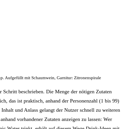
up. Aufgefüllt mit Schaumwein, Garnitur: Zitronenspirale
ür Schritt beschrieben. Die Menge der nötigen Zutaten
ich, das ist praktisch, anhand der Personenzahl (1 bis 99)
 Inhalt und Anlass gelangt der Nutzer schnell zu weiteren
e anhand vorhandener Zutaten anzeigen zu lassen: Wer
nic Water trinkt, erhält auf diesem Wege Drink-Ideen mit