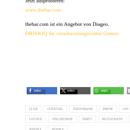
Jetzt ausprobieren:
www.thebar.com
thebar.com ist ein Angebot von Diageo.
DRINKIQ für verantwortungsvollen Genuss
teilen
teilen
teilen
CLUB
COCKTAIL
DATENBANK
DRINK
GIN
LOUNGE
ONLINESHOP
PARTY
RESTAURANT
WHISKY
WODKA