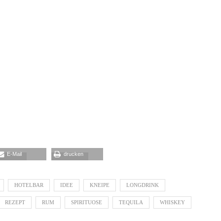
E-Mail
drucken
HOTELBAR
IDEE
KNEIPE
LONGDRINK
REZEPT
RUM
SPIRITUOSE
TEQUILA
WHISKEY