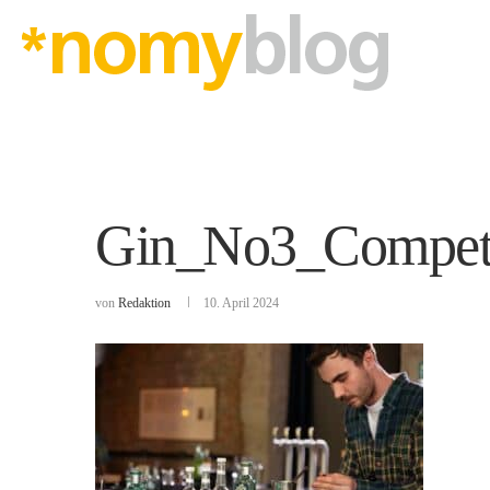
Gin_No3_Competit
von
Redaktion
10. April 2024