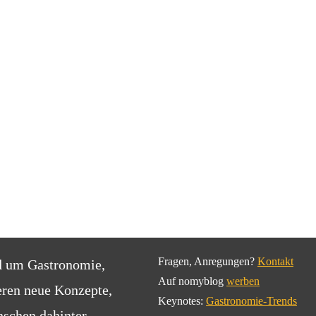
Fragen, Anregungen?
Kontakt
d um Gastronomie,
Auf nomyblog
werben
eren neue Konzepte,
Keynotes:
Gastronomie-Trends
schen dahinter.