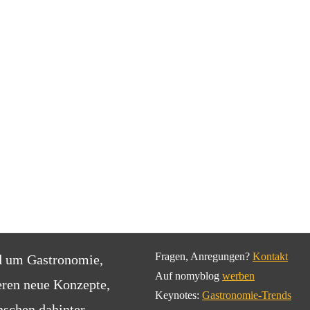
Fragen, Anregungen?
Kontakt
d um Gastronomie,
Auf nomyblog
werben
eren neue Konzepte,
Keynotes:
Gastronomie-Trends
schen dahinter.