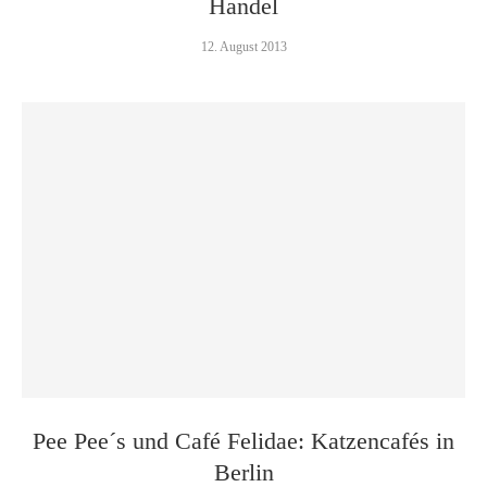
Handel
12. August 2013
Pee Pee´s und Café Felidae: Katzencafés in
Berlin