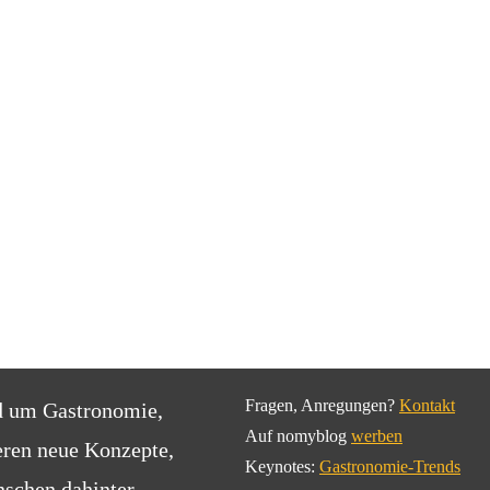
Fragen, Anregungen?
Kontakt
d um Gastronomie,
Auf nomyblog
werben
eren neue Konzepte,
Keynotes:
Gastronomie-Trends
schen dahinter.