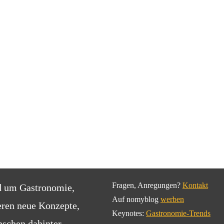
Fragen, Anregungen?
Kontakt
d um Gastronomie,
Auf nomyblog
werben
eren neue Konzepte,
Keynotes:
Gastronomie-Trends
schen dahinter.