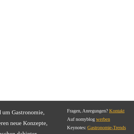
Fragen, Anregungen?
Kontakt
d um Gastronomie,
Auf nomyblog
werben
eren neue Konzepte,
Keynotes:
Gastronomie-Trends
schen dahinter.