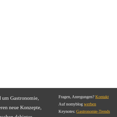
Fragen, Anregungen?
Kontakt
d um Gastronomie,
Auf nomyblog
werben
eren neue Konzepte,
Keynotes:
Gastronomie-Trends
schen dahinter.