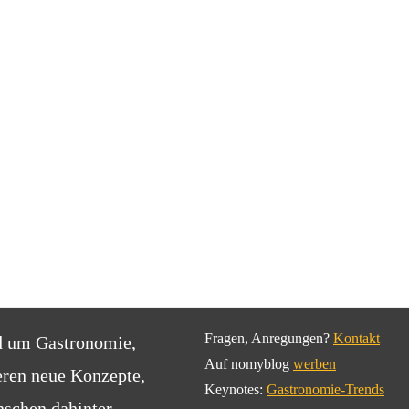
Fragen, Anregungen?
Kontakt
d um Gastronomie,
Auf nomyblog
werben
eren neue Konzepte,
Keynotes:
Gastronomie-Trends
schen dahinter.