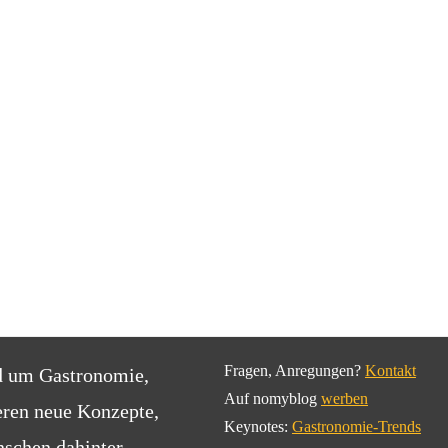
Fragen, Anregungen?
Kontakt
d um Gastronomie,
Auf nomyblog
werben
eren neue Konzepte,
Keynotes:
Gastronomie-Trends
schen dahinter.