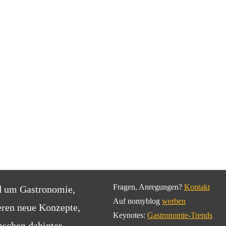
Fragen, Anregungen?
Kontakt
d um Gastronomie,
Auf nomyblog
werben
eren neue Konzepte,
Keynotes:
Gastronomie-Trends
schen dahinter.