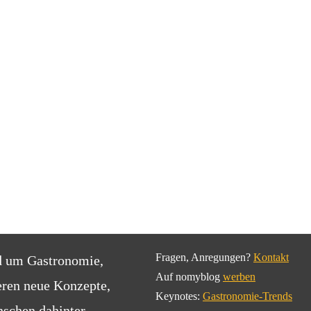
Fragen, Anregungen?
Kontakt
d um Gastronomie,
Auf nomyblog
werben
eren neue Konzepte,
Keynotes:
Gastronomie-Trends
schen dahinter.