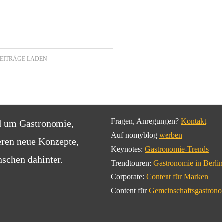
EITRÄGE LADEN
Fragen, Anregungen?
Kontakt
d um Gastronomie,
Auf nomyblog
werben
eren neue Konzepte,
Keynotes:
Gastronomie-Trends
schen dahinter.
Trendtouren:
Gastronomie in Berli
Corporate:
Content für Marken
Content für
Gemeinschaftsgastron