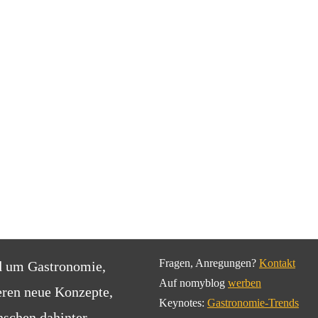
Fragen, Anregungen?
Kontakt
d um Gastronomie,
Auf nomyblog
werben
eren neue Konzepte,
Keynotes:
Gastronomie-Trends
schen dahinter.