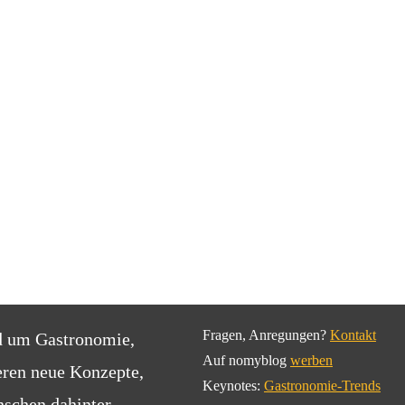
Fragen, Anregungen?
Kontakt
d um Gastronomie,
Auf nomyblog
werben
eren neue Konzepte,
Keynotes:
Gastronomie-Trends
schen dahinter.