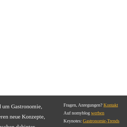
Fragen, Anregungen?
Kontakt
d um Gastronomie,
Auf nomyblog
werben
eren neue Konzepte,
Keynotes:
Gastronomie-Trends
schen dahinter.