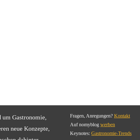
Fragen, Anregungen?
Kontakt
d um Gastronomie,
Auf nomyblog
werben
eren neue Konzepte,
Keynotes:
Gastronomie-Trends
schen dahinter.