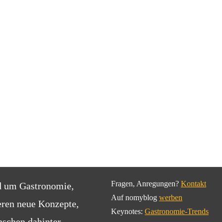
Fragen, Anregungen?
Kontakt
d um Gastronomie,
Auf nomyblog
werben
eren neue Konzepte,
Keynotes:
Gastronomie-Trends
schen dahinter.