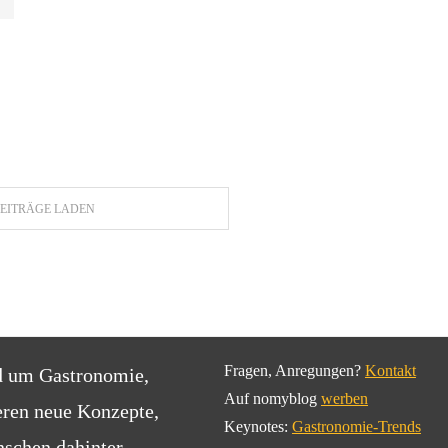
EITRÄGE LADEN
Fragen, Anregungen?
Kontakt
d um Gastronomie,
Auf nomyblog
werben
eren neue Konzepte,
Keynotes:
Gastronomie-Trends
schen dahinter.