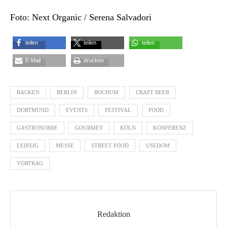
Foto: Next Organic / Serena Salvadori
teilen
teilen
teilen
E-Mail
drucken
BACKEN
BERLIN
BOCHUM
CRAFT BEER
DORTMUND
EVENTS
FESTIVAL
FOOD
GASTRONOMIE
GOURMET
KÖLN
KONFERENZ
LEIPZIG
MESSE
STREET FOOD
USEDOM
VORTRAG
Redaktion