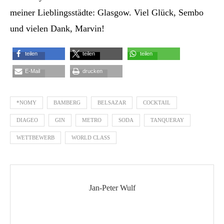
meiner Lieblingsstädte: Glasgow. Viel Glück, Sembo
und vielen Dank, Marvin!
teilen
teilen
teilen
E-Mail
drucken
*NOMY
BAMBERG
BELSAZAR
COCKTAIL
DIAGEO
GIN
METRO
SODA
TANQUERAY
WETTBEWERB
WORLD CLASS
Jan-Peter Wulf