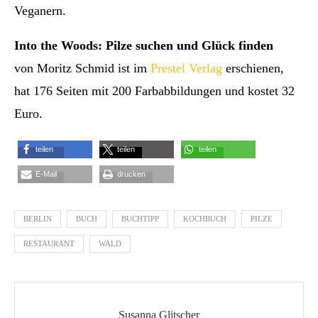
Veganern.
Into the Woods: Pilze suchen und Glück finden
von Moritz Schmid ist im
Prestel Verlag
erschienen,
hat 176 Seiten mit 200 Farbabbildungen und kostet
32
Euro.
teilen
teilen
teilen
E-Mail
drucken
BERLIN
BUCH
BUCHTIPP
KOCHBUCH
PILZE
RESTAURANT
WALD
Susanna Glitscher