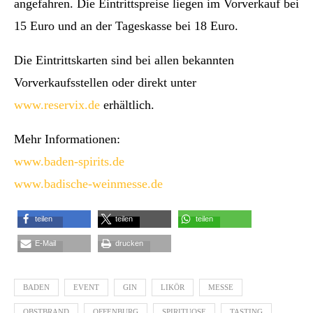
angefahren. Die Eintrittspreise liegen im Vorverkauf bei
15 Euro und an der Tageskasse bei 18 Euro.
Die Eintrittskarten sind bei allen bekannten
Vorverkaufsstellen oder direkt unter
www.reservix.de
erhältlich.
Mehr Informationen:
www.baden-spirits.de
www.badische-weinmesse.de
teilen
teilen
teilen
E-Mail
drucken
BADEN
EVENT
GIN
LIKÖR
MESSE
OBSTBRAND
OFFENBURG
SPIRITUOSE
TASTING