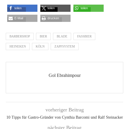
teilen
teilen
teilen
E-Mail
drucken
BARBERSHOP
BIER
BLADE
FASSBIER
HEINEKEN
KÖLN
ZAPFSYSTEM
Gol Ebrahimpour
vorheriger Beitrag
10 Tipps für Gastro-Gründer von Cynthia Barcomi und Ralf Steinacker
nächster Beitrag