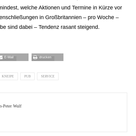
umindest, welche Aktionen und Termine in Kürze vor
penschließungen in Großbritannien – pro Woche –
be sind dabei – Tendenz rasant steigend.
E-Mail
drucken
KNEIPE
PUB
SERVICE
n-Peter Wulf