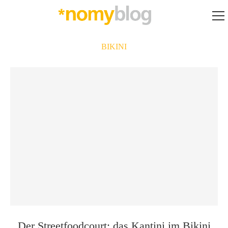
BIKINI
Der Streetfood­court: das Kantini im Bikini