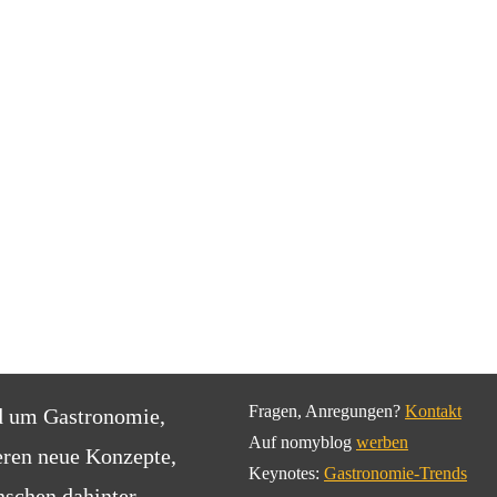
Fragen, Anregungen?
Kontakt
d um Gastronomie,
Auf nomyblog
werben
eren neue Konzepte,
Keynotes:
Gastronomie-Trends
schen dahinter.