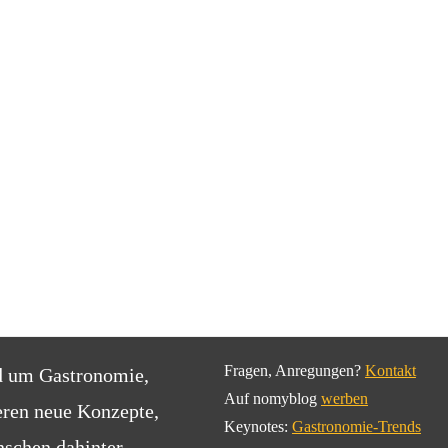
Fragen, Anregungen?
Kontakt
d um Gastronomie,
Auf nomyblog
werben
eren neue Konzepte,
Keynotes:
Gastronomie-Trends
schen dahinter.