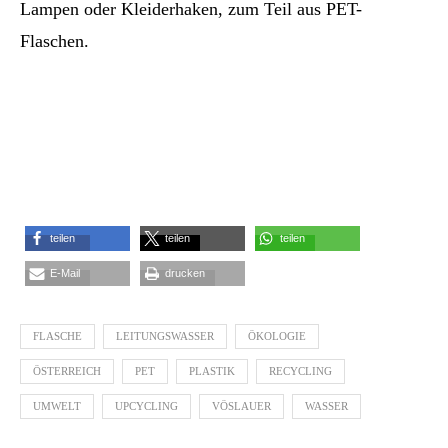
Lampen oder Kleiderhaken, zum Teil aus PET-
Flaschen.
teilen
teilen
teilen
E-Mail
drucken
FLASCHE
LEITUNGSWASSER
ÖKOLOGIE
ÖSTERREICH
PET
PLASTIK
RECYCLING
UMWELT
UPCYCLING
VÖSLAUER
WASSER