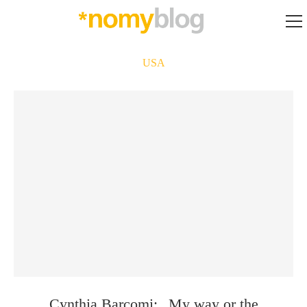
USA
Cynthia Barcomi: „My way or the