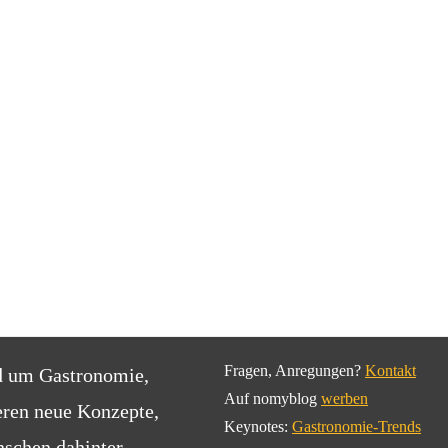
Fragen, Anregungen?
Kontakt
d um Gastronomie,
Auf nomyblog
werben
eren neue Konzepte,
Keynotes:
Gastronomie-Trends
schen dahinter.