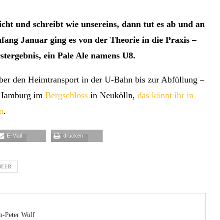
ht und schreibt wie unsereins, dann tut es ab und an
ang Januar ging es von der Theorie in die Praxis –
stergebnis, ein Pale Ale namens U8.
er den Heimtransport in der U-Bahn bis zur Abfüllung –
Hamburg im
Bergschloss
in Neukölln,
das könnt ihr in
n
.
E-Mail
drucken
BEER
n-Peter Wulf