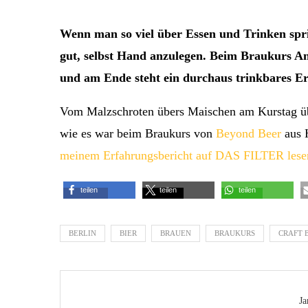
Wenn man so viel über Essen und Trinken spric
gut, selbst Hand anzulegen. Beim Braukurs Anf
und am Ende steht ein durchaus trinkbares Er
Vom Malzschroten übers Maischen am Kurstag üb
wie es war beim Braukurs von
Beyond Beer
aus 
meinem Erfahrungsbericht auf DAS FILTER lese
teilen
teilen
teilen
BERLIN
BIER
BRAUEN
BRAUKURS
CRAFT 
Ja