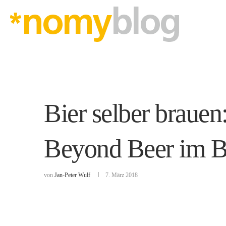
Bier selber brauen
Beyond Beer im Be
von
Jan-Peter Wulf
7. März 2018