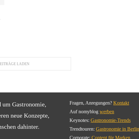
m
EITRÄGE LADEN
Fragen, Anregungen?
Kontakt
d um Gastronomie,
Auf nomyblog
werben
eren neue Konzepte,
Keynotes:
Gastronomie-Trends
schen dahinter.
Trendtouren:
Gastronomie in Berli
Corporate:
Content für Marken