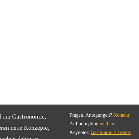
Fragen, Anregungen?
Kontakt
d um Gastronomie,
Auf nomyblog
werben
eren neue Konzepte,
Keynotes:
Gastronomie-Trends
schen dahinter.