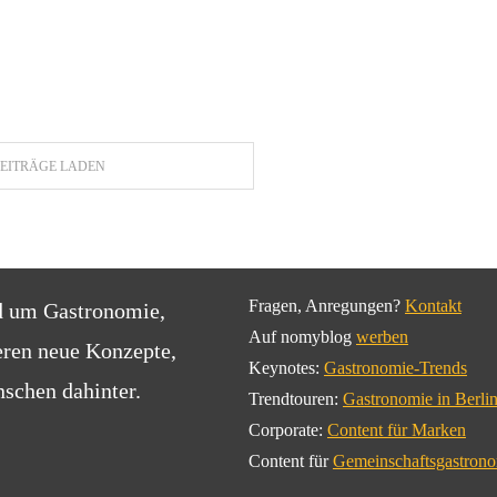
EITRÄGE LADEN
Fragen, Anregungen?
Kontakt
d um Gastronomie,
Auf nomyblog
werben
eren neue Konzepte,
Keynotes:
Gastronomie-Trends
schen dahinter.
Trendtouren:
Gastronomie in Berli
Corporate:
Content für Marken
Content für
Gemeinschaftsgastron