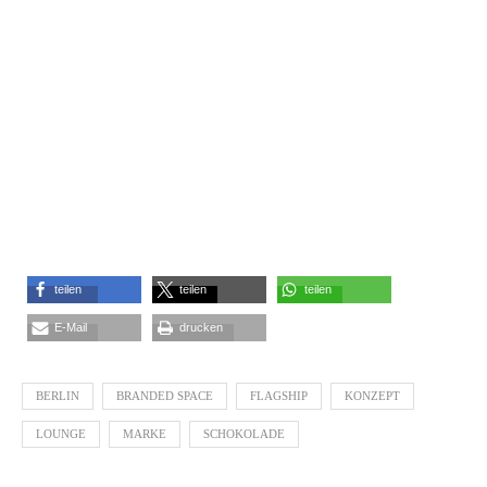
teilen
teilen
teilen
E-Mail
drucken
BERLIN
BRANDED SPACE
FLAGSHIP
KONZEPT
LOUNGE
MARKE
SCHOKOLADE