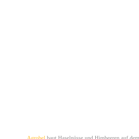
Agrobel
baut Haselnüsse und Himbeeren auf dem 