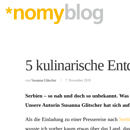
5 kulinarische En
von
Susanna Glitscher
7. November 2019
Serbien – so nah und doch so unbekannt. Was h
Unsere Autorin Susanna Glitscher hat sich au
Als die Einladung zu einer Pressereise nach
Serb
wusste ich vorher kaum etwas über das Land, da