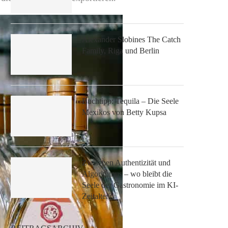
Alexander Slobines The Catch
Family, Riga und Berlin
Buchtipp: Tequila – Die Seele
Mexikos von Betty Kupsa
Zwischen Authentizität und
Algorithmus – wo bleibt die
Seele der Gastronomie im KI-
Zeitalter?