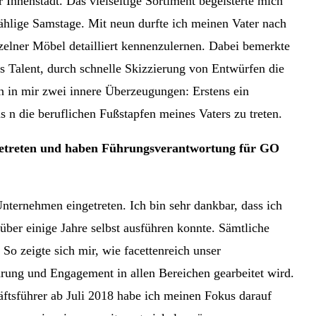
Innenstadt. Das vielseitige Sortiment begeisterte mich
zählige Samstage. Mit neun durfte ich meinen Vater nach
nzelner Möbel detailliert kennenzulernen. Dabei bemerkte
s Talent, durch schnelle Skizzierung von Entwürfen die
en in mir zwei innere Überzeugungen: Erstens ein
 n die beruflichen Fußstapfen meines Vaters zu treten.
s getreten und haben Führungsverantwortung für GO
Unternehmen eingetreten. Ich bin sehr dankbar, dass ich
über einige Jahre selbst ausführen konnte. Sämtliche
 So zeigte sich mir, wie facettenreich unser
hrung und Engagement in allen Bereichen gearbeitet wird.
ftsführer ab Juli 2018 habe ich meinen Fokus darauf