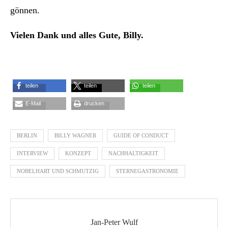
gönnen.
Vielen Dank und alles Gute, Billy.
teilen
teilen
teilen
E-Mail
drucken
BERLIN
BILLY WAGNER
GUIDE OF CONDUCT
INTERVIEW
KONZEPT
NACHHALTIGKEIT
NOBELHART UND SCHMUTZIG
STERNEGASTRONOMIE
Jan-Peter Wulf