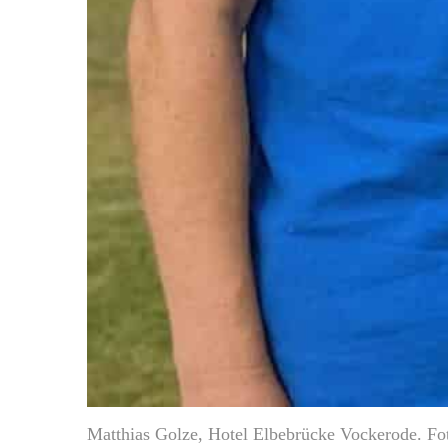
Matthias Golze, Hotel Elbebrücke Vockerode. Fo