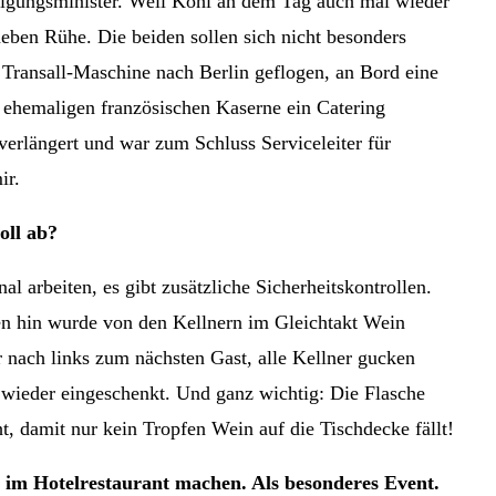
digungsminister. Weil Kohl an dem Tag auch mal wieder
 neben Rühe. Die beiden sollen sich nicht besonders
 Transall-Maschine nach Berlin geflogen, an Bord eine
r ehemaligen französischen Kaserne ein Catering
 verlängert und war zum Schluss Serviceleiter für
ir.
oll ab?
al arbeiten, es gibt zusätzliche Sicherheitskontrollen.
en hin wurde von den Kellnern im Gleichtakt Wein
r nach links zum nächsten Gast, alle Kellner gucken
 wieder eingeschenkt. Und ganz wichtig: Die Flasche
, damit nur kein Tropfen Wein auf die Tischdecke fällt!
ier im Hotelrestaurant machen. Als besonderes Event.