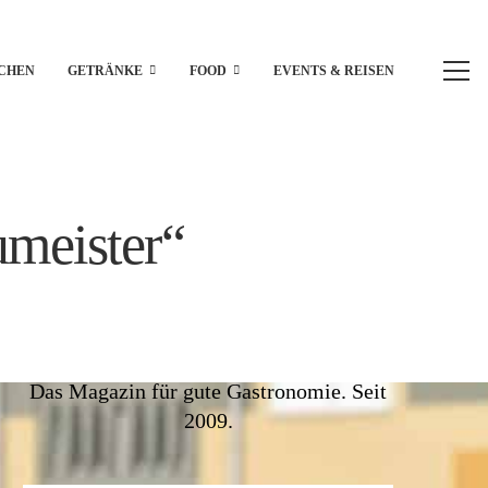
CHEN
GETRÄNKE
FOOD
EVENTS & REISEN
umeister“
Das Magazin für gute Gastronomie. Seit
2009.