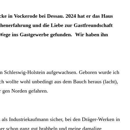
cke in Vockerode bei Dessau. 2024 hat er das Haus
nchenerfahrung und die Liebe zur Gastfreundschaft
m Wege ins Gastgewerbe gefunden. Wir haben ihn
 in Schleswig-Holstein aufgewachsen. Geboren wurde ich
Ich wollte wohl unbedingt aus dem Bauch heraus (lacht),
er gen Norden gefahren.
z als Industriekaufmann sicher, bei den Dräger-Werken in
mer schon ganz gut brabbeln und meine damalige