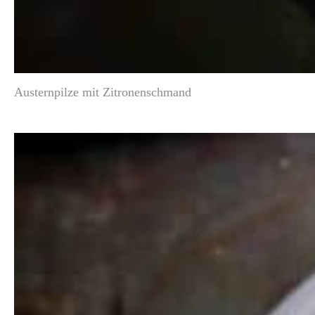
Austernpilze mit Zitronenschmand