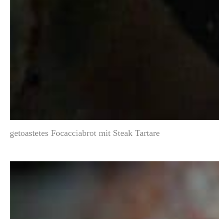
getoastetes Focacciabrot mit Steak Tartare