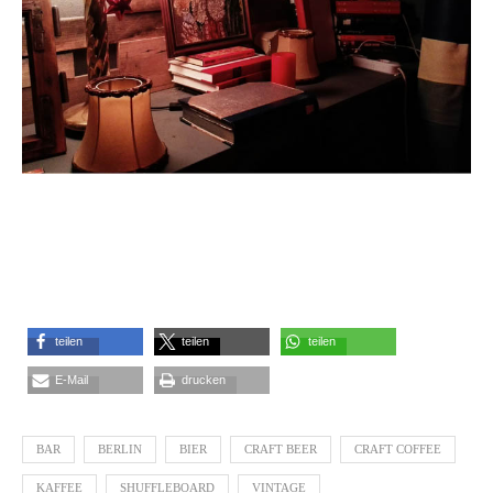
teilen
teilen
teilen
E-Mail
drucken
BAR
BERLIN
BIER
CRAFT BEER
CRAFT COFFEE
KAFFEE
SHUFFLEBOARD
VINTAGE